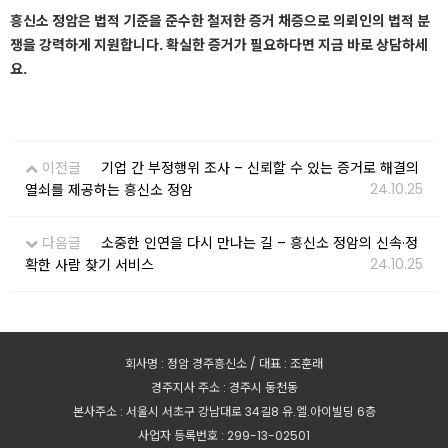
흥신소 정암은 법적 기준을 준수한 철저한 증거 채증으로 의뢰인의 법적 분
쟁을 강력하게 지원합니다. 확실한 증거가 필요하다면 지금 바로 상담하세
요.
이전글
기업 간 부정행위 조사 – 신뢰할 수 있는 증거로 해결의
24.10.25
열쇠를 제공하는 흥신소 정암
다음글
소중한 인연을 다시 만나는 길 – 흥신소 정암의 신속·정
24.10.25
확한 사람 찾기 서비스
회사명 : 정암 경주흥신소 / 대표 : 조훈래
경주지사 주소 : 경주시 동천동
본사주소 : 서울시 서초구 강남대로 34길8 유.엘.아이빌딩 6층
사업자 등록번호 : 299-13-02501