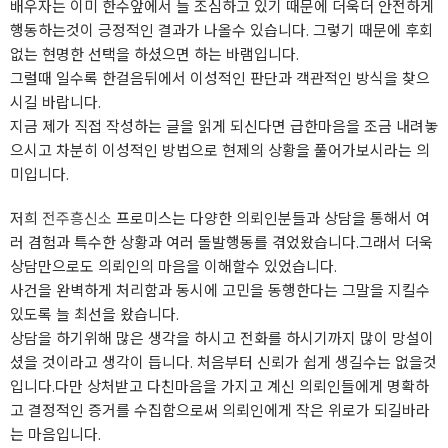
배우자는 이미 한수앞에서 늘 조심하고 있기 때문에 더욱더 안전하게
행동하는것이 긍정적인 결과가 나올수 있습니다. 그렇기 때문에 후회
없는 현명한 선택을 하셨으면 하는 바램입니다.
그럴때 일수록 한걸음뒤에서 이성적인 판단과 객관적인 방식을 찾으
시길 바랍니다.
지금 제가 직접 작성하는 글을 읽게 되신다면 급한마음을 조금 내려놓
으시고 차분히 이성적인 방법으로 현제의 상황을 풀어가보시라는 의
미입니다.
저희
전주흥신소
프로미스는 다양한 의뢰인분들과 상담을 통해서 여
러 겸험과 특수한 상황과 여러 돌발행동를 겪었왔습니다.그래서 더욱
상담만으로도 의뢰인의 마음을 이해할수 있었습니다.
사건을 완벽하게 처리함과 동시에 고민을 동행한다는 그말을 지킬수
있도록 늘 최선을 왔습니다.
상담을 하기위해 많은 생각을 하시고 전화를 하시기까지 많이 망설이
셨을 것이라고 생각이 듭니다. 처음부터 신뢰가 쉽게 생길수는 없을것
입니다.다만 상처받고 다친마음을 가지고 계신 의뢰인들에게 명확하
고 결정적인 증거를 수집함으로써 의뢰인에게 작은 위로가 되길바라
는 마음입니다.