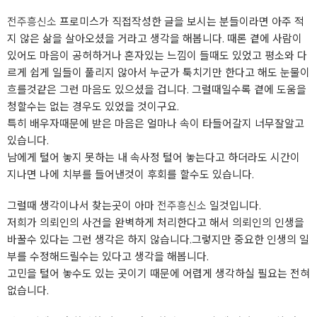
전주흥신소
프로미스가 직접작성한 글을 보시는 분들이라면 아주 적
지 않은 삶을 살아오셨을 거라고 생각을 해봅니다. 때론 곁에 사람이
있어도 마음이 공허하거나 혼자있는 느낌이 들때도 있었고 평소와 다
르게 쉽게 일들이 풀리지 않아서 누군가 툭치기만 한다고 해도 눈물이
흐를것같은 그런 마음도 있으셨을 겁니다. 그럴때일수록 곁에 도움을
청할수는 없는 경우도 있었을 것이구요.
특히 배우자때문에 받은 마음은 얼마나 속이 타들어갈지 너무잘알고
있습니다.
남에게 털어 놓지 못하는 내 속사정 털어 놓는다고 하더라도 시간이
지나면 나에 치부를 들어낸것이 후회를 할수도 있습니다.
그럴때 생각이나서 찾는곳이 아마
전주흥신소
일것입니다.
저희가 의뢰인의 사건을 완벽하게 처리한다고 해서 의뢰인의 인생을
바꿀수 있다는 그런 생각은 하지 않습니다.그렇지만 중요한 인생의 일
부를 수정해드릴수는 있다고 생각을 해봅니다.
고민을 털어 놓수도 있는 곳이기 때문에 어렵게 생각하실 필요는 전혀
없습니다.