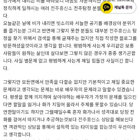
창가에서 내리는 비를 바라보니 마음도 차분하지만 오늘도 현장에서
정직하게 일하시는 여러
전주흥신소
전주탐정 분들을 응원하게 됩니
다.
오늘같은 날에 비가 내리면 빗소리와 서늘한 공기를 배경삼아 분위기
를 즐기는분 그리고 반면에 그렇지 못한 분들도 대부분
전주흥신소
탐
정을 찾기 위해서 검색을 통해 글재주는 없지만 직접 작성한 블로그를
방문하셨을것이라고 생각을 합니다. 평범하게 사는게 우리같은 보통
사람들이 원하는 삶인데 살다보면 그렇치 않은 경우가 종종 생기곤합
니다. 사실 별문제 없고 평범하게 사는게 제일 힘들건 사실이긴 합니
다.
그렇지만 모든면에서 만족을 다할순 없지만 기본적이고 제일 중요한
문제라고 생각되는 문제는 바로 배우자의 문제라고 말할수 있겠습니
다. 평생을 함께 의지하며 살아야하는 배우자가 가정의 문제를 일으킨
다면 할말을 잃거나 화가 치밀어 올라서 주체를 못할수 있습니다. 당
연한말이기도 하지만 그럴때일수록 혼자 화가나서 성격대로 당장 전
화를 걸어서 따지거나 추긍하는것보다
전주흥신소
상담을 해보신다
면 객관적인 상담을 통해서 설득력 있는 타이밍을 잡는것이 우선이라
고 생각합니다.