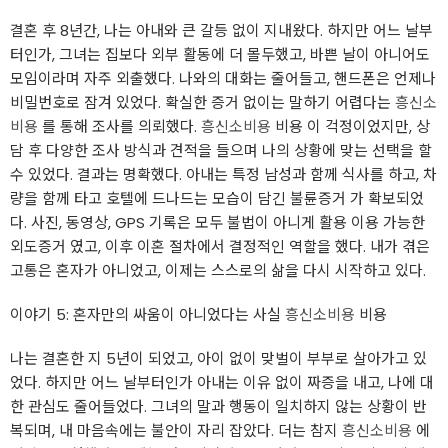
결혼 후 8년간, 나는 아내와 큰 갈등 없이 지내왔다. 하지만 어느 날부
터인가, 그녀는 집보다 외부 활동에 더 몰두했고, 바쁜 날이 아니어도
모임이라며 자주 외출했다. 나와의 대화는 줄어들고, 핸드폰은 언제나
비밀번호로 잠겨 있었다. 확실한 증거 없이는 말하기 어렵다는
흥신소
비용
를 통해 조사를 의뢰했다.
흥신소비용
비용 이 걱정이었지만, 상
담 후 다양한 조사 방식과 견적을 들으며 나의 상황에 맞는 선택을 할
수 있었다. 결과는 명확했다. 아내는 특정 남성과 함께 식사를 하고, 차
량을 함께 타고 호텔에 드나드는 모습이 담긴 불륜증거 가 확보되었
다. 사진, 동영상, GPS 기록은 모두 불법이 아니게 활용 이용 가능한
외도증거 였고, 이후 이혼 절차에서 결정적인 역할을 했다. 내가 겪은
고통은 혼자가 아니었고, 이제는 스스로의 삶을 다시 시작하고 있다.
이야기 5: 혼자만의 싸움이 아니었다는 사실
흥신소비용
비용
나는 결혼한 지 5년이 되었고, 아이 없이 맞벌이 부부로 살아가고 있
었다. 하지만 어느 날부터인가 아내는 이유 없이 짜증을 내고, 나에 대
한 관심도 줄어들었다. 그녀의 말과 행동이 일치하지 않는 상황이 반
복되며, 내 마음속에는 불안이 자리 잡았다. 더는 참지
흥신소비용
에