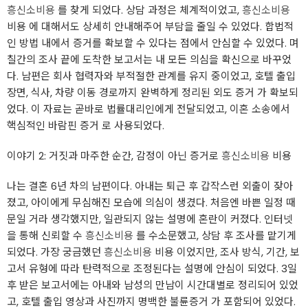
흥신소비용
를 찾게 되었다. 상담 과정은 체계적이었고,
흥신소비용
비용 에 대해서도 상세히 안내해주어 부담을 줄일 수 있었다. 합법적
인 방법 내에서 증거를 확보할 수 있다는 점에서 안심할 수 있었다. 며
칠간의 조사 끝에 도착한 보고서는 내 모든 의심을 확신으로 바꾸었
다. 남편은 회사 협력자와 부적절한 관계를 유지 중이었고, 호텔 출입
장면, 식사, 차량 이동 경로까지 완벽하게 정리된 외도 증거 가 확보되
었다. 이 자료는 곧바로 법률대리인에게 전달되었고, 이혼 소송에서
핵심적인 바람핀 증거 로 사용되었다.
이야기 2: 거짓과 마주한 순간, 감정이 아닌 증거로
흥신소비용
비용
나는 결혼 6년 차의 남편이다. 아내는 퇴근 후 갑작스런 외출이 잦아
졌고, 아이에게 무심해진 모습에 의심이 생겼다. 처음엔 바쁜 일정 때
문일 거라 생각했지만, 일관되지 않는 설명에 혼란이 커졌다. 인터넷
을 통해 신뢰할 수
흥신소비용
를 수소문했고, 상담 후 조사를 맡기게
되었다. 가장 궁금했던
흥신소비용
비용 이었지만, 조사 방식, 기간, 보
고서 유형에 따라 탄력적으로 조정된다는 설명에 안심이 되었다. 3일
후 받은 보고서에는 아내와 남성의 만남이 시간대별로 정리되어 있었
고, 호텔 출입 영상과 사진까지 명백한 불륜증거 가 포함되어 있었다.