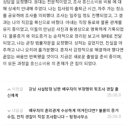
상담을 요청했다. 응대는 전문적이었고, 조사
흥신소비용
비용 에 대
해 상세히 안내해 주었다. 나는 집사람의 출퇴근 시간, 자주 가는 장소
를 공유하며 조사를 의뢰했다. 조사는 일주일 정도 진행되었고, 그 결
과는 나의 직감을 확신으로 바꿨다. 아내는 직장 동료와 불륜 관계를
유지 중이었고, 이들의 만남은 사진과 동영상으로 명확하게 기록되었
다. 불륜증거 와 외도증거 는 순차적으로 정리된 보고서 형태로 전달
되었고, 나는 곧장 법률자문을 요청했다. 상처는 깊었지만, 진실을 마
주하고 나니 오히려 홀가분했다. 혼자서 감정적으로 해결하려 했다면
끝없는 싸움만 반복됐을 것이다. 지금은 새로운 출발을 준비 중이며,
이 모든 과정을
흥신소비용
의 존재가 큰 힘이 되었다.
이전글
강남 사설탐정 남편 배우자의 부정행위 뒷조사 경찰 출
25.06.11
신에게
다음글
배우자의 혼외관계 수상하게 여겨진다면? 불륜의 증거
25.06.11
수집, 전직 경찰이 직접 조사합니다 – 탐정사무소