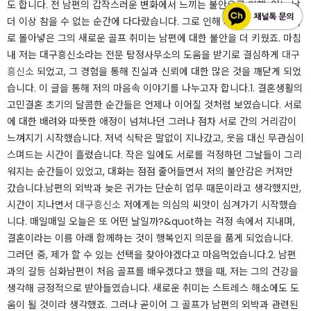
도 합니다. ​전 남편의 갑작스러운 변화에서 느끼는 불안으로 인해, 어느 날
더 이상 참을 수 없는 순간에 다다랐습니다. 그로 인해 저를 의심의 그림자
로 몰아넣은 그의 새로운 골프 취미는 남편에 대한 불안을 더 키웠죠. ​마침
내 저는 대구흥신소라는 전문 탐정사무소의 도움을 받기로 결심하게
대구
흥신소
되었고, 그 경험을 통해 진실과 신뢰에 대한 많은 것을 깨닫게 되었
습니다. 이 글을 통해 저의 마음속 이야기를 나누고자 합니다.​1. 결혼생활의
고민​결혼 초기의 달콤한 순간들은 언제나 이어질 것처럼 보였습니다. 서로
에 대한 배려와 따뜻한 애정이 넘쳐나던 그러나 점차 서로 간의 거리감이
느껴지기 시작했습니다. ​저녁 식탁은 말없이 지나갔고, 웃음 대신 무관심이
스며드는 시간이 흘렀습니다. 작은 일에도 서로를 걱정하던 그날들이 그리
워지는 순간들이 있었고, 대화는 점점 줄어들면서 저의 불안감은 커져만
갔습니다.​남편의 외박과 늦은 귀가는 단순히 업무 때문이라고 생각했지만,
시간이 지나면서
대구흥신소
저에게는 의심의 씨앗이 심겨가기 시작했습
니다. 매일매일 오늘은 또 어떤 날일까?&quot하는 걱정 속에서 지내며,
결혼이라는 이름 아래 함께하는 것이 행복인지 의문을 품게 되었습니다.
그러던 중, 제가 할 수 있는 선택을 찾아야겠다고 마음먹었습니다.​2. 남편
과의 갈등 심화남편이 처음 골프를 배우겠다고 했을 때, 저는 그의 건강을
생각해 긍정적으로 받아들였습니다. 새로운 취미는 스트레스 해소에도 도
움이 될 것이라 생각했죠. 그러나 곧이어 그 골프가 남편의 외박과 관련된