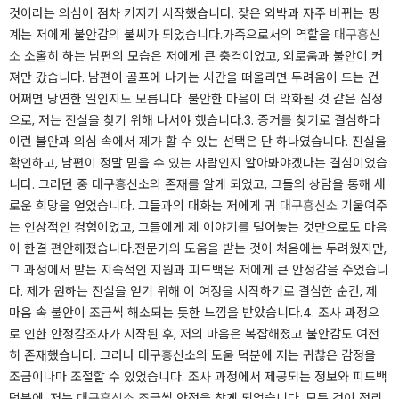
것이라는 의심이 점차 커지기 시작했습니다. 잦은 외박과 자주 바뀌는 핑
계는 저에게 불안감의 불씨가 되었습니다.​가족으로서의 역할을
대구흥신
소
소홀히 하는 남편의 모습은 저에게 큰 충격이었고, 외로움과 불안이 커
져만 갔습니다. 남편이 골프에 나가는 시간을 떠올리면 두려움이 드는 건
어쩌면 당연한 일인지도 모릅니다. 불안한 마음이 더 악화될 것 같은 심정
으로, 저는 진실을 찾기 위해 나서야 했습니다.​3. 증거를 찾기로 결심하다
이런 불안과 의심 속에서 제가 할 수 있는 선택은 단 하나였습니다. 진실을
확인하고, 남편이 정말 믿을 수 있는 사람인지 알아봐야겠다는 결심이었습
니다. 그러던 중 대구흥신소의 존재를 알게 되었고, 그들의 상담을 통해 새
로운 희망을 얻었습니다. ​그들과의 대화는 저에게 귀
대구흥신소
기울여주
는 인상적인 경험이었고, 그들에게 제 이야기를 털어놓는 것만으로도 마음
이 한결 편안해졌습니다.​전문가의 도움을 받는 것이 처음에는 두려웠지만,
그 과정에서 받는 지속적인 지원과 피드백은 저에게 큰 안정감을 주었습니
다. 제가 원하는 진실을 얻기 위해 이 여정을 시작하기로 결심한 순간, 제
마음 속 불안이 조금씩 해소되는 듯한 느낌을 받았습니다.​4. 조사 과정으
로 인한 안정감조사가 시작된 후, 저의 마음은 복잡해졌고 불안감도 여전
히 존재했습니다. 그러나 대구흥신소의 도움 덕분에 저는 귀찮은 감정을
조금이나마 조절할 수 있었습니다. 조사 과정에서 제공되는 정보와 피드백
덕분에, 저는
대구흥신소
조금씩 안정을 찾게 되었습니다. 모든 것이 정리