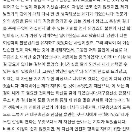
되어 가는 느낌이 더없이 기뻤습니다.​이 과정은 결코 쉽지 않았지만, 제가
남편과의 관계에 대해 다시 한 번 생각해보는 계기가 되었습니다. 전문가
와의 상담을 통해 나의 감정을 정리할 수 있는 기회가 생겼고, 충실한 결과
를 통해 무엇이 진실인지 알 수 있는 기회를 얻게 되었죠.​5. 불륜의 사실 확
인마침내, 제가 가장 두려워하던 일이 현실로 드러났습니다. 남편이 다른
여성과의 불륜관계를 유지하고 있었다는 사실이었죠. 그의 외박이 더 이상
단순한 일이 아니라는 것이 명백해지면서, 그동안 저의 불안이 사실로
대
구흥신소
드러난 순간이었습니다. 처음에는 충격이었지만, 이젠 더 이상 숨
길 필요가 없다는 결념이 들었습니다.​진실을 알게 되면서 제게 선택할 수
있는 길이 열렸습니다. 그동안 쌓였던 불안감과 의심이 현실로 드러났고,
이제는 제 자신을 지키기 위한 과정으로 나아가야겠다는 결심이 더욱 강해
졌습니다. 마지막에는 제가 지켜야 할 것이 무엇인지 깨달으니, 이 모든 과
정이 내게 꼭 필요한 것이라는 확신을 갖게 되었습니다.​대구흥신소 탐정사
무소 비용 결과는​이 모든 경험을 통해 제 삶은 많은 변화를 겪었습니다. 결
혼 생활에서의 신뢰와 진실의 의미를 다시금 되새기며, 대구흥신소의 도움
으로 그렇게 큰
대구흥신소
진실을 발견한 것은 저에게 큰 힘이었죠. ​제가
느낀 감정의 변화는 무엇보다도 제 자신을 돌아보는 기회가 되었습니다.
비록 이 여정이 쉽지 않았지만, 제 자신의 안전과 행복을 지키기 위한 선택