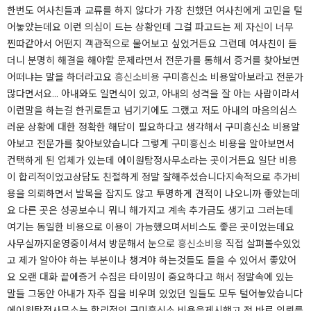
한번도 여사친들과 교류를 하지 않다가 가장 친했던 여사친에게 고민을 털
어놓았는데요 이런 의심이 드는 상황인데 그걸 파고드는 제 자신이 너무
찐따같아서 어떤지 객관적으로 물어보고 싶었거든요 그런데 여사친이 듣
더니 분명히 해결을 해야할 문제라면서 전문가를 통해서 증거를 찾아보면
어떠냐는 말을 하더라고요
흥신소비용
구미흥신소 비용알아보라고 전문가
많다면서요... ​​​아내와도 일면식이 있고, 아내의 성격을 잘 아는 사람이라서
이런말을 하는걸 한귀로듣고 넘기기에도 그랬고 저도 아내의 마음의심스
러운 상황에 대한 정확한 해답이 필요하다고 생각해서 구미흥신소 비용알
아보고 전문가를 찾아보았습니다 그렇게 구미흥신소 비용을 알아보면서
컨택하게 된 업체가 있는데 에이원탐정사무소라는 곳이거든요 일단 비용
이 합리적이었고상담도 친절하게 정말 잘해주셨습니다​​지속적으로 추가비
용을 의뢰하면서 발목을 잡지도 않고 투명하게 견적이 나오니까 좋았는데
요 다른 곳은 성공보수니 뭐니 해가지고 계속 추가금도 생기고 그러는데
여기는 동일한 비용으로 이용이 가능했으며서비스도 좋은 곳이었는데요
사무실까지운영중이셔서 방문해서 눈으로
흥신소비용
직접 살펴볼수있었
고 제가 알아야 하는 부분이나 챙겨야 하는것들도 들을 수 있어서 좋았어
요 오랜 대화 끝에증거 수집은 타이밍이 중요하다고 해서 정말속에 있는
말들 그동안 아내가 자주 집을 비우며 있었던 일들도 모두 털어놓았습니다​​​​​
에이원탐정사무소는 합리적인 구미흥신소 비용을제시했고 전 바로 의뢰를