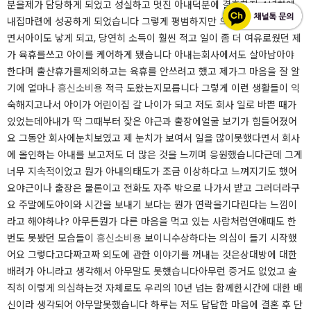
분을제가 담당하게 되었고 성실하고 멋진 아내덕분에 결혼한지 4년차에
내집마련에 성공하게 되었습니다 ​​​​그렇게 평범하지만 으쌰으쌰 열심히 살
면서아이도 낳게 되고, 당연히 소득이 훨씬 적고 일이 좀 더 여유로웠던 제
가 육휴를쓰고 아이를 케어하게 됐습니다 아내는회사에서도 살아남아야
한다며 출산휴가를제외하고는 육휴를 안쓰려고 했고 제가그 마음을 잘 알
기에 얼마나
흥신소비용
적극 도왔는지모릅니다 ​​그렇게 이런 생활들이 익
숙해지고나서 아이가 어린이집 갈 나이가 되고 저도 회사 일로 바쁜 때가
있었는데아내가 딱 그때부터 잦은 야근과 출장에얼굴 보기가 힘들어졌어
요 그동안 회사에눈치보였고 제 눈치가 보여서 일을 많이못했다면서 회사
에 올인하는 아내를 보고저도 더 많은 것을 느끼며 응원했습니다​​​​근데 그게
너무 지속적이었고 뭔가 아내의태도가 조금 이상하다고 느껴지기도 했어
요야근이나 출장은 물론이고 전화도 자주 밖으로 나가서 받고 그러더라구
요 주말에도아이와 시간을 보내기 보다는 뭔가 연락을기다린다는 느낌이
라고 해야하나? 아무튼뭔가 다른 마음을 먹고 있는 사람처럼연애때도 한
번도 못봤던 모습들이
흥신소비용
보이니수상하다는 의심이 들기 시작했
어요 그렇다고다짜고짜 외도에 관한 이야기를 꺼내는 것은상대방에 대한
배려가 아니라고 생각해서 아무말도 못했습니다​​​아무런 증거도 없었고 솔
직히 이렇게 의심하는것 자체로도 우리의 10년 넘는 함께한시간에 대한 배
신이라 생각되어 아무말못했습니다 하루는 저도 답답한 마음에 결혼 후 단