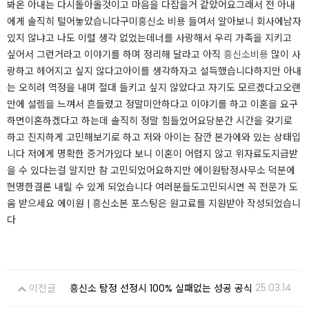
봐온 아내는 다시돌아올것이고 마음을 다잡을거 같았어요​​​​그래서 전 아내
에게 솔직히 털어놓았습니다구미흥신소 비용 들여서 알아보니 회사에남자
있지 않냐고 나도 이럴 생각 없었는데너를 사랑해서 우리 가족을 지키고
싶어서 그런거라고 이야기를 하며 정리해 달라고 아직
흥신소비용
많이 사
랑하고 헤어지고 싶지 않다고아이를 생각하자고 설득했습니다​​​​하지만 아내
는 오히려 역정을 내며 절대 들키고 싶지 않았다고 자기도 모르겠다고오랜
만에 설렘을 느껴서 흔들렸고 정말미안하다고 이야기를 하고 이혼을 요구
하면이혼하겠다고 하는데 솔직히 정말 힘들었어요당분간 시간을 갖기로
하고 진지하게 고민해보기로 하고 저와 아이는 잠깐 본가에와 있는 상태입
니다 저에게 명확한 증거가있다 보니 이혼이 어렵지 않고 위자료도지급받
을 수 있다는걸 알지만 참 고민되었어요하지만 에이원탐정사무소 덕분에
현명한결론 내릴 수 있게 되었습니다 여러분들도고민되시면 꼭 전문가 도
움 받으세요 ​​에이원 | 흥신소​​​​​​​​본 포스팅은 원고료를 지원받아 작성되었습니
다​​​​​​​​​​​​​​​​​​​​​
25.03.14
이전글
흥신소 탐정 선정시 100% 실패없는 성공 공식