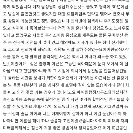
하게 되었습니다 여자 탐정님이 상담해주는것도 좋았고 경력이 30년이넘
고 방송에 출연한것도 좋았지만 대형 로펌과업무 협약을 맺어서 변호사 무
료 상담이 가능한것도 정말 좋았습니다 인터넷에 검색하니 후기도정말 많
았고 심지어 다 좋아보였습니다 전직 경찰 출신이라 경험도 많고 노하우도
있다고 들었구요 서울을
흥신소비용
중심으로 제주도는 물론 구미부산 광
주 등 전국에 지점들이 많이 있고 해외에도 지사가 있다는 점이 신기했어
요 그리고 신뢰하게 되답니다 상담도 정말 잘해주셨었구요​​​​​에이원탐정사무
소를 통해 점차 밝혀진 충격적인 사실은 역시나 아내가 외도를 하고 있었
던것이었어요... 잦은 출장과 야근은 그동안 육아때문에 눈치 보여서 더 살
아남으려고 했던게아니라 딱 그 시점에 회사에서 상간남을 만들어상간남
과 불타는 시간을 보내기 위함이었어요​​​제가 기억하는 야근하는 날 출장가
는 날 등등 대부분의 날은 밝혀진 게 호텔에 같이 있는 모습이거나 같이 차
를 따고 외진 곳을 가는 경우가 많더라고요 에이원탐정사무소와의실시간
흥신소비용
소통을 통해 결정적인 증거 사진 및각종 합법적인 증거들을 수
집할 수 있었어요​​​​아내가 많이 외로웠나 내가 그렇게 모자라서그런걸까 등
등 걱정과 슬픔 아이와 나는 이제어떻게 살아야 하나 이걸 눈감아주야 하
나아니면 이혼을 해야 하나 슬픔과 고민이많았습니다 아이의 미래와 저의
미래를위해서는 참는게 가장 좋은 방법이라 생각들었어요 제가 10년동안