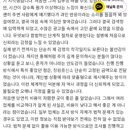
기 시작했습니다. 처음엔 그저 업무상 바쁠 수도 있겠지 싶어 넘겼지
만, 시간이 갈수록 뭔가 이상하다는 느낌이 확신으로 변해갔습니다.
괜히 주변 사람에게 얘기했다가 과민 반응이라는 소리를 들을까 봐 망
설여졌고, 결국 마음 속에 의심만 쌓여갔습니다. 그러다 결국 검색창
에 입력하게 되었고, 수많은 광고들 속에서 고민 끝에 요청을 드렸습
니다. 무엇보다 합법적인 단계적 절차로 운영된다는 설명에 처음으로
신뢰라는 감정을 느낄 수 있었습니다.
실제 받기 전까지는 단순히 제 감정의 착각일지도 모른다는 불안감이
더 컸습니다. 하지만 통해처럼 주의 깊게 문의하시는 분들이 많다는
상황을 듣고 보니, 혼자가 아니라는 안도감이 들었습니다. 진행 진행
방식에서 특히 좋았던 점은,
창원흥신소
단순히 고정된 금액으로 전달
하는 것이 아니라, 개인별 상황에 따라 맞춤형으로 제시해주는 방식이
었습니다. 이런 체계적인 덕분에 저 역시 과정을 더 신뢰하게 되었고,
불필요한 오해나 걱정을 줄일 수 있었습니다.
처음엔 당연히 비용이 저렴한 곳이 좋은 줄 알았습니다. 그래서 여러
업체를 비교하다가 알게 된 사실은, 비용이 낮다고 해서 좋은 게 아니
라는 점이었습니다. 일부 업체는 조사 방식 자체가 법적 문제가 있는
경우도 있었고, 이런 정보는 직접 받아보기 전에는 전혀 알 수 없었습
니다. 법적 문제 없이 활용 이용 가능한 방식으로만 조사를 진행하고