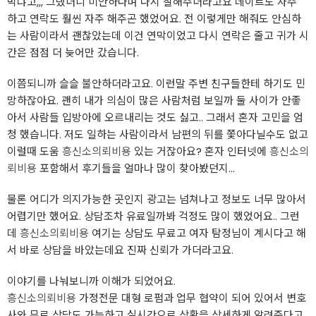
먹냐고,,, 그랬더니 미안하다며 다시 잘해주더라고요 데이트도 자주
하고 연락도 훨씬 자주 해주곤 했었어요. 전 이렇게만 해줘도 안심하
는 사람이라서 괜찮았는데 이건 연막이었고 다시 연락은 줄고 귀가 시
간은 점점 더 늦어만 갔습니다.
이쯤되니까 슬슬 불안하더라고요. 이런말 주변 친구들한테 하기도 민
망하잖아요. 괜히 내가 의심이 많은 사람처럼 보일까 둘 사이가 안좋
아서 사람들 입방아에 오르내리는 것도 싫고.. 그래서 혼자 고민을 엄
청 했습니다. 저도 일하는 사람이라서 남편의 뒤를 쫓아다닐수도 없고
이럴때 도움
흥신소의뢰비용
있는 거잖아요? 혼자 인터넷에
흥신소의
뢰비용
포함해서 후기들을 얼마나 많이 찾아봤던지...
물론 어디가 의지가능한 곳인지 광고는 넘쳐나고 정보도 너무 많아서
어렵기만 했어요. 상담조차 유료일까봐 걱정도 많이 했었어요.. 그런
데
흥신소의뢰비용
여기는 상담도 무료고 여자 탐정님이 계시다고 해
서 바로 상담을 바았는데요 진짜 신뢰가 가더라고요.
이야기를 나눠보니까 이해가 되었어요.
흥신소의뢰비용
가정전문 대형 로펌과 업무 협약이 되어 있어서 변호
사와 무료 상담도 가능하고 실시간으로 상황을 상세하게 알려준다고