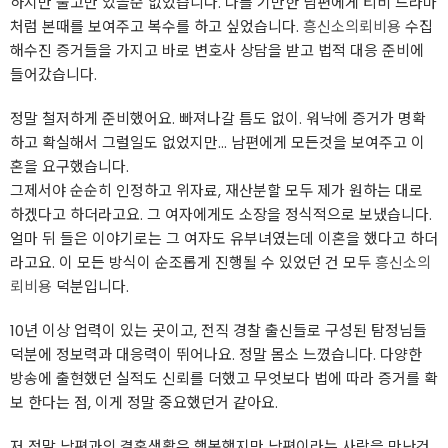
하지만 울고만 있을순 없었습니다. 나를 기만한 남편에게 티비 드라마
처럼 본때를 보여주고 복수를 하고 싶었습니다.
흥신소의뢰비용
수집
해수진 증거들을 가지고 바로 변호사 상담을 받고 법적 대응 준비에
들어갔습니다.
정말 철저하게 준비했어요. 빠져나갈 틈도 없이. 워낙에 증거가 명확
하고 확실해서 그럴일도 없었지만... 남편에게 모든것을 보여주고 이
혼을 요구했습니다.
그제서야 순순히 인정하고 위자료, 재산분할 모두 제가 원하는 대로
하겠다고 하더라고요. 그 여자에게도 소장을 정식적으로 보냈습니다.
얼마 뒤 들은 이야기로는 그 여자도 유부녀였는데 이혼을 했다고 하더
라고요. 이 모든 방식이 순조롭게 진행될 수 있었던 건 모두
흥신소의
뢰비용
덕분입니다.
10년 이상 업력이 있는 곳이고, 전직 경찰 출신들로 구성된 탐정님들
덕분에 정보력과 대응력이 뛰어나요. 정말 몸소 느꼈습니다. 다양한
방송에 출현했던 실적도 신뢰를 더했고 무엇보다 법에 따라 증거를 확
보 한다는 점, 이게 정말 중요했던거 같아요.
저 정말 남편과의 결혼생활은 행복했지만 남편이라는 사람을 만난건