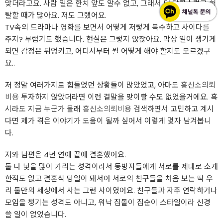
맞더라고요. 사람 일은 한치 앞도 알수 없고, 그래서 더 당황스럽고 허
탈할 때가 많아요. 저도 그랬어요.
TV속의 드라마나 영화를 보면서 어떻게 저렇게 복수하고 사이다를
주지? 부럽기도 했습니다. 현실은 그렇지 않잖아요. 막상 일이 생기게
되면 감정은 뒤엉키고, 어디서부터 뭘 어떻게 해야 할지도 모르겠구
요..
저 정말 여러가지로 힘들었던 상황들이 많았었고, 아마도
흥신소의뢰
비용
투자하지 않았더라면 이런 결말을 맞이할 수도 없었을거에요. 혹
시라도 지금 누군가 몰래
흥신소의뢰비용
검색하면서 고민하고 계시
다면 제가 겪은 이야기가 도움이 될까 싶어서 이렇게 몇자 남겨봅니
다.
저와 남편은 4년 연애 끝에 결혼했어요.
둘 다 낯을 많이 가리는 성격이라서 동방자들에게 서로를 제대로 소개
한적도 없고 결혼식 당일이 돼서야 서로의 친구들을 처음 보는 딱 우
리 둘만의 세상에서 사는 그런 사이였어요. 친구들과 자주 연락하거나
모임을 챙기는 성격도 아니고, 워낙 집돌이 집순이 스타일이라 신경
쓸 일이 없었습니다.