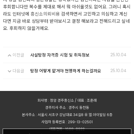
후회합니다만 복수를 제대로 해서 뭐 아쉬울것도 없어요. 그러니 혹시
라도 인터넷에
흥신소의뢰비용
검색하면서 고민하고 의심하고 계신
다면 지금 바로 상담부터 받아보시고 결정 해보라고 전해드리고 싶네
요. 후회하지 않을거에요.
25.10.04
이전글
사설탐정 자격증 시험 및 취득정보
25.10.04
다음글
탐정 어떻게 맡겨야 현명하게 하는걸까요
회사명 : 정암 경주흥신소 / 대표 : 조훈래
경주지사 주소 : 경주시 동천동
본사주소 : 서울시 서초구 강남대로 34길8 유.엘.아이빌딩 6층
사업자 등록번호 : 299-13-02501
대표전화 : 1688-8922