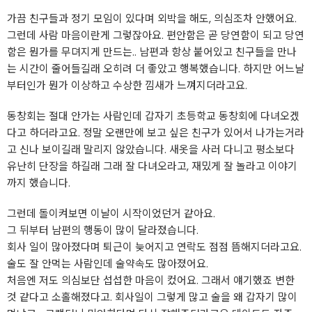
가끔 친구들과 정기 모임이 있다며 외박을 해도, 의심조차 안했어요.
그런데 사람 마음이란게 그렇잖아요. 편안함은 곧 당연함이 되고 당연
함은 뭔가를 무뎌지게 만드는.. 남편과 항상 붙어있고 친구들을 만나
는 시간이 줄어들길래 오히려 더 좋았고 행복했습니다. 하지만 어느날
부터인가 뭔가 이상하고 수상한 낌새가 느껴지더라고요.
동창회는 절대 안가는 사람인데 갑자기 초등학교 동창회에 다녀오겠
다고 하더라고요. 정말 오랜만에 보고 싶은 친구가 있어서 나가는거라
고 신나 보이길래 말리지 않았습니다. 새옷을 사러 다니고 평소보다
유난히 단장을 하길래 그래 잘 다녀오라고, 재밌게 잘 놀라고 이야기
까지 했습니다.
그런데 돌이켜보면 이날이 시작이었던거 같아요.
그 뒤부터 남편의 행동이 많이 달라졌습니다.
회사 일이 많아졌다며 퇴근이 늦어지고 연락도 점점 뜸해지더라고요.
술도 잘 안먹는 사람인데 술약속도 많아졌어요.
처음엔 저도 의심보단 섭섭한 마음이 컸어요. 그래서 얘기했죠 변한
것 같다고 소홀해졌다고. 회사일이 그렇게 많고 술을 왜 갑자기 많이