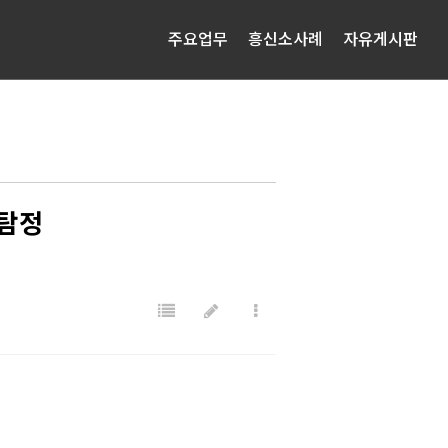
주요업무
흥신소사례
자유게시판
여탐정