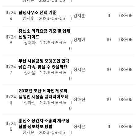
장서윤
2026-08-05
11
11724
탐정사무소 선택 기준
김지훈
11
08-05
9
김지훈
2026-08-05
11
흥신소 의뢰요금 기준 및 업체
11724
선정 가이드
정채아
10
08-05
8
정채아
2026-08-05
1
0
부산 사설탐정 오랫동안 연락
11724
끊긴 가족, 찾을 수 있을까요
정서윤
10
08-05
7
정서윤
2026-08-05
1
0
2018년 코난 테마전 제로의
11724
집행인 서울숲 갤러리아포레
정하진
10
08-05
6
정하진
2026-08-05
1
0
흥신소 상간자 소송의 재구성
11724
합법 정보확보 방법
정지윤
11
08-05
5
정지윤
2026-08-05
11