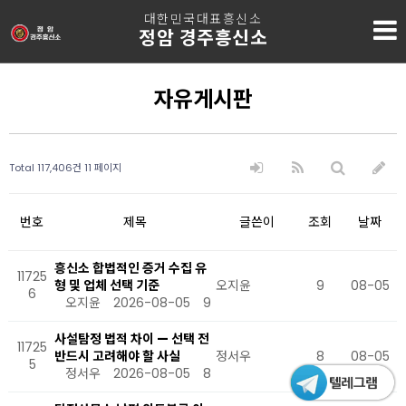
대한민국대표흥신소
정암 경주흥신소
자유게시판
Total 117,406건
11 페이지
번호
제목
글쓴이
조회
날짜
흥신소 합법적인 증거 수집 유
11725
형 및 업체 선택 기준
오지윤
9
08-05
6
오지윤
2026-08-05
9
사설탐정 법적 차이 — 선택 전
11725
반드시 고려해야 할 사실
정서우
8
08-05
5
정서우
2026-08-05
8